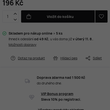
196 Kč
Vložit do košíku
Skladem pro nákup online > 5 ks
Ihned k odeslání
od 49 Kč
, u vás doma již
v úterý 11. 8.
.
Možnosti dopravy
Dotaz na produkt
Hlídací pes
Sdílet
Doprava zdarma nad 1 500 Kč
do druhého dne.
VIP Bonus program
Sleva 10% po registraci.
Všechny produkty skladem