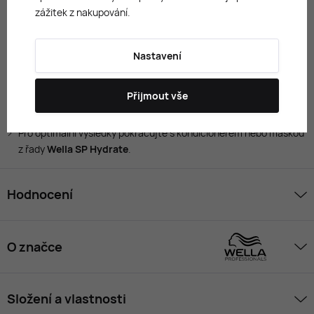
zážitek z nakupování.
Podporuje zdravý vzhled vlasů a pokožky hlavy.
Použití:
Nastavení
Naneste přiměřené množství šamponu na mokré vlasy.
Jemně masírujte pokožku hlavy a délky vlasů, dokud nevznikne
Přijmout vše
pěna.
Důkladně opláchněte vlažnou vodou.
Pro optimální výsledky pokračujte s kondicionérem nebo maskou
z řady
Wella SP Hydrate
.
Hodnocení
O značce
Složení a vlastnosti