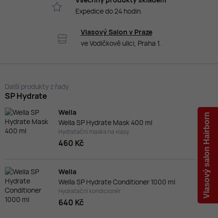
Expedice do 24 hodin.
Vlasový Salon v Praze
ve Vodičkově ulici, Praha 1.
Další produkty z řady
SP Hydrate
Wella
Vlasový salon Hairborn
Wella SP Hydrate Mask 400 ml
Hydratační maska na vlasy
460 Kč
Wella
Wella SP Hydrate Conditioner 1000 ml
Hydratační kondicionér
640 Kč