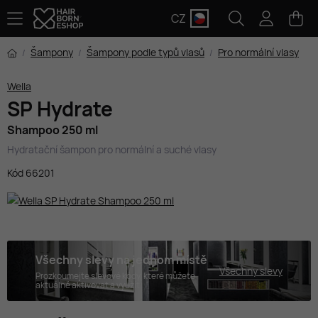
CZ
Šampony
Šampony podle typů vlasů
Pro normální vlasy
Wella
SP Hydrate
Shampoo 250 ml
Hydratační šampon pro normální a suché vlasy
Kód 66201
Všechny slevy na jednom místě
Všechny slevy
Prozkoumejte slevové kódy, které můžete
aktuálně aktivovat a využít.