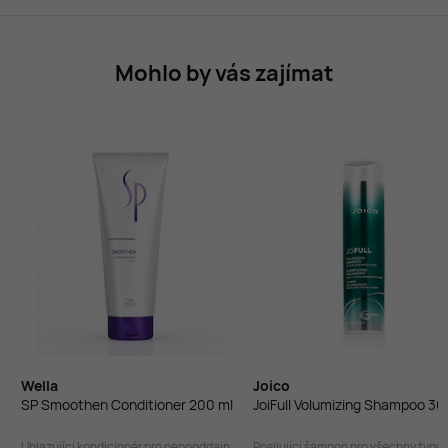
Mohlo by vás zajímat
Wella
Joico
SP Smoothen Conditioner 200 ml
JoiFull Volumizing Shampoo 30
Uhlazující kondicionér pro nepooddajné a krepaté vlasy
Posilující šampon pro všechny typy 