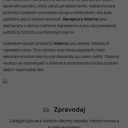
správném poměru, který zaručuje ideální směs. Každá inovace
prochází rozsáhlým procesem vývoje a testováním, aby byla
zajištěna jejich vysoká účinnost.
Receptury Alterna
jsou
obohaceny o aktivní rostlinné ingredience a jsou bez parabenů,
sulfátů SLS/SLES a syntetických barviv.
Výsledkem použití produktů
Alterna
jsou zdravé, mladistvě
vypadající vlasy. Tyto výrobky mají silnou popularitu mezi
nekompromisními klienty a profesionály po celém světě. Objevte
revoluci ve vlasové péči s Alterna a vychutnejte si krásu a zdraví
Vašich vlasů každý den.
Zpravodaj
Zaregistrujte se a získejte všechny nabídky, trendy novinky a
kupóny e-mailem!