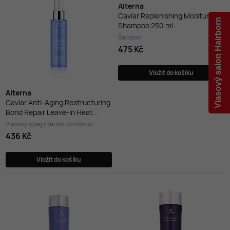
Alterna
Caviar Replenishing Moisture
Vlasový salon Hairborn
Shampoo 250 ml
Šampon
475 Kč
Vložit do košíku
Alterna
Caviar Anti-Aging Restructuring
Bond Repair Leave-in Heat
Protection Spray 125 ml
Vlasový sprej s termo ochranou
436 Kč
Vložit do košíku