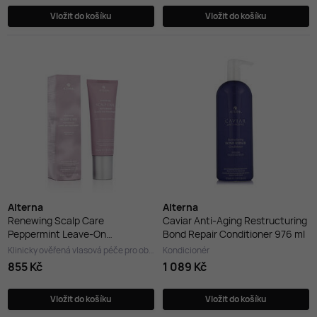
Vložit do košíku
Vložit do košíku
Alterna
Alterna
Renewing Scalp Care
Caviar Anti-Aging Restructuring
Peppermint Leave-On
Bond Repair Conditioner 976 ml
Treatment 74 ml
Klinicky ověřená vlasová péče pro obnovu pokožky hlavy
Kondicionér
855 Kč
1 089 Kč
Vložit do košíku
Vložit do košíku