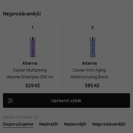
Nejprodávanější
1
2
Alterna
Alterna
Caviar Multiplying
Caviar Anti-Aging
Volume Shampoo 250 ml
Restructuring Bond
R
Repair Conditioner 250
Re
529 Kč
585 Kč
ml
Pro
Upřesnit výběr
Seřadit
21 produkt
Doporučujeme
Nejdražší
Nejlevnější
Nejprodávanější