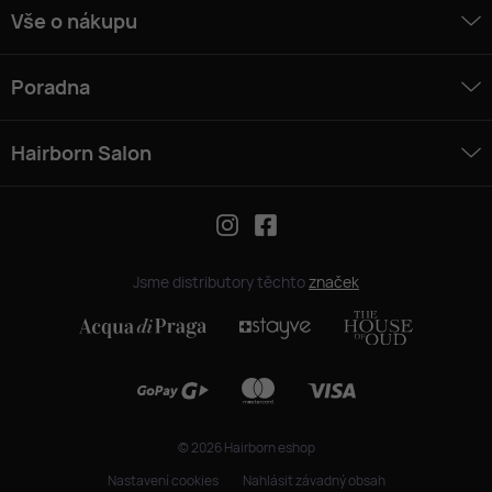
Vše o nákupu
Poradna
Hairborn Salon
Jsme distributory těchto
značek
© 2026 Hairborn eshop
Nastavení cookies
Nahlásit závadný obsah