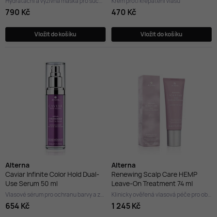
Hydratační a výživná maska pro suché vlasy
Krém proti krepatění vlasů
790 Kč
470 Kč
Vložit do košíku
Vložit do košíku
Alterna
Alterna
Caviar Infinite Color Hold Dual-
Renewing Scalp Care HEMP
Use Serum 50 ml
Leave-On Treatment 74 ml
Vlasové sérum pro ochranu barvy a zvýšení lesku
Klinicky ověřená vlasová péče pro obnovu pokožky hlavy
654 Kč
1 245 Kč