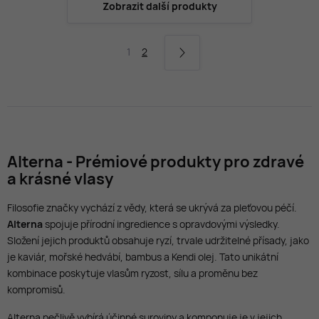
Zobrazit další produkty
1
2
Alterna - Prémiové produkty pro zdravé
a krásné vlasy
Filosofie značky vychází z vědy, která se ukrývá za pleťovou péčí.
Alterna
spojuje přírodní ingredience s opravdovými výsledky.
Složení jejich produktů obsahuje ryzí, trvale udržitelné přísady, jako
je kaviár, mořské hedvábí, bambus a Kendi olej. Tato unikátní
kombinace poskytuje vlasům ryzost, sílu a proměnu bez
kompromisů.
Alterna pečlivě vybírá účinné suroviny a komponuje je v jejich