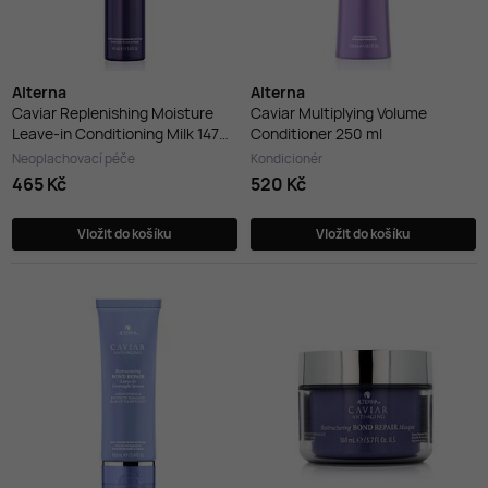
Alterna
Alterna
Caviar Replenishing Moisture
Caviar Multiplying Volume
Leave-in Conditioning Milk 147
Conditioner 250 ml
ml
Neoplachovací péče
Kondicionér
465 Kč
520 Kč
Vložit do košíku
Vložit do košíku