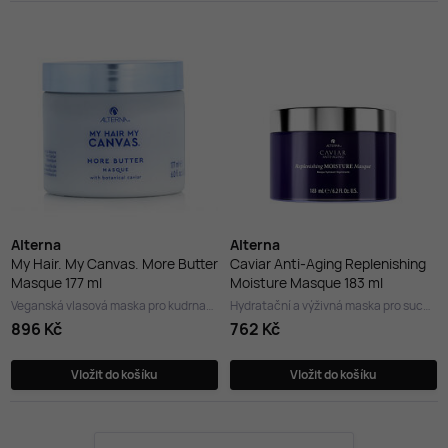
Alterna
Alterna
My Hair. My Canvas. More Butter
Caviar Anti-Aging Replenishing
Masque 177 ml
Moisture Masque 183 ml
Veganská vlasová maska pro kudrnaté vlasy
Hydratační a výživná maska pro suché vlasy
896 Kč
762 Kč
Vložit do košíku
Vložit do košíku