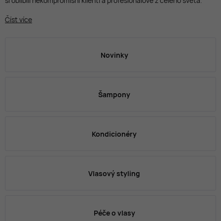
si oblíbili nekompromisní klienti a profesionálové z celého světa.
Číst více
Novinky
Šampony
Kondicionéry
Vlasový styling
Péče o vlasy