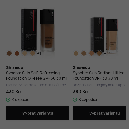
+1
+2
Shiseido
Shiseido
Synchro Skin Self-Refreshing
Synchro Skin Radiant Lifting
Foundation Oil-Free SPF 30 30 ml
Foundation SPF 30 30 ml
Dlouhotrvající make-up se sluneční ochranou
430 Kč
380 Kč
K expedici
K expedici
Vybrat variantu
Vybrat variantu