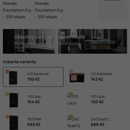
Všechny slevy na jednom místě
Všechny slevy
Prozkoumejte slevové kódy, které můžete
aktuálně aktivovat a využít.
Vyberte variantu
410 Sunstone
110 Alabaster
750 Kč
742 Kč
130 Opal
150 Lace
744 Kč
700 Kč
160 Shell
240 Quartz
692 Kč
688 Kč