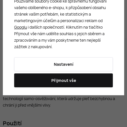
Používáme soubory cookie ke správnému fungování
Finish Powder Foundation 9 g (poškozená
krabička)
vašeho oblíbeného e-shopu, k přizpůsobení obsahu
Pudrový make-up
stránek vašim potřebám, ke statistickým a
660 Kč
marketingovým účelům a personalizaci reklam od
Googlu
i dalších společností. Kliknutím na tlačítko
Přijmout vše nám udělíte souhlas s jejich sběrem a
zpracováním a my vám poskytneme ten nejlepší
zážitek z nakupování.
Popis produktu
Vlastnosti
Nastavení
Shiseido
Synchro Skin Self-Refreshing Custom Finish Powder
Foundation
je inovativní
pudrový make-up
, který poskytuje
Přijmout vše
dlouhotrvající krytí a přizpůsobuje se potřebám Vaší pleti, aby
zůstala svěží a matná po celý den. Tento produkt je navržen s
technologií samo-osvěžování, která udržuje pleť bezchybnou a
chrání ji před vnějšími vlivy.
Použití