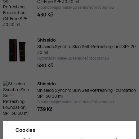
Oil-Free SPF 30 30 ml
Dlouhotrvající make-up se sluneční ochranou
430 Kč
Shiseido
Shiseido Synchro Skin Self-Refreshing Tint SPF 20
30 ml
Hydratační make-up se sluneční ochranou
580 Kč
Shiseido
Shiseido Synchro Skin Self-Refreshing Foundation
SPF 30 30 ml
Dlouhotrvající make-up se sluneční ochranou
739 Kč
Shiseido
Cookies
Shiseido Synchro Skin Self-Refreshing Custom