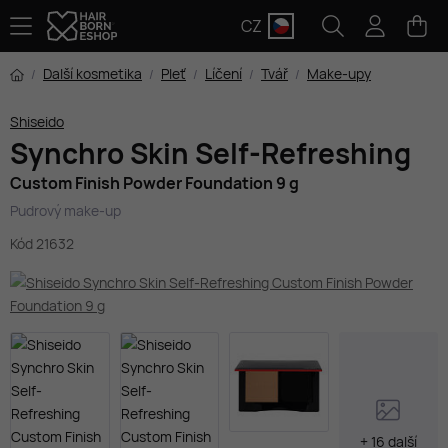
CZ
Další kosmetika
Pleť
Líčení
Tvář
Make-upy
Shiseido
Synchro Skin Self-Refreshing
Custom Finish Powder Foundation 9 g
Pudrový make-up
Kód 21632
+ 16 další