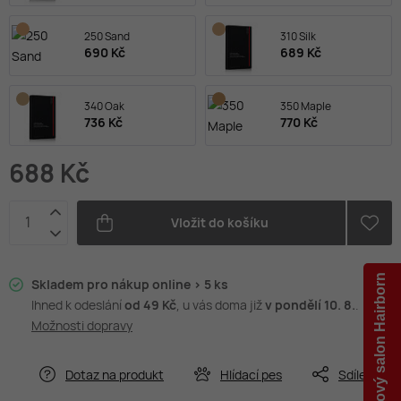
250 Sand
310 Silk
690 Kč
689 Kč
340 Oak
350 Maple
736 Kč
770 Kč
688 Kč
Vložit do košíku
Vlasový salon Hairborn
Skladem pro nákup online > 5 ks
Ihned k odeslání
od 49 Kč
, u vás doma již
v pondělí 10. 8.
.
Možnosti dopravy
Dotaz na produkt
Hlídací pes
Sdílet