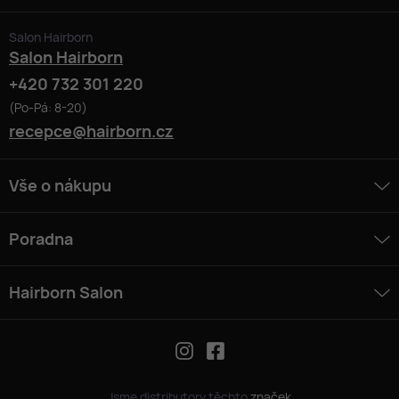
Salon Hairborn
Salon Hairborn
+420 732 301 220
(Po-Pá: 8-20)
recepce@hairborn.cz
Vše o nákupu
Poradna
Hairborn Salon
Jsme distributory těchto
značek