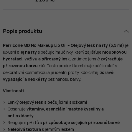
Popis produktu
Perricone MD No Makeup Lip Oil – Olejový lesk na rty (5,5 ml)
je
luxusní
olej na rty
s pečujícími účinky, který zajišťuje
hloubkovou
hydrataci, výživu a přirozený lesk
, zatímco jemně
zvýrazňuje
přirozenou barvu rtů
. Tento produkt kombinuje péči o pleť s
dekorativní kosmetikou a je ideální pro ty, kdo chtějí
zdravě
vypadající a hebké rty
bez nánosu barvy.
Vlastnosti
Lehký
olejový lesk s pečujícími složkami
Obsahuje
vitaminy, esenciální mastné kyseliny a
antioxidanty
Reaguje s pH rtů a
přizpůsobuje se jejich přirozené barvě
Nelepivá textura
s jemným leskem