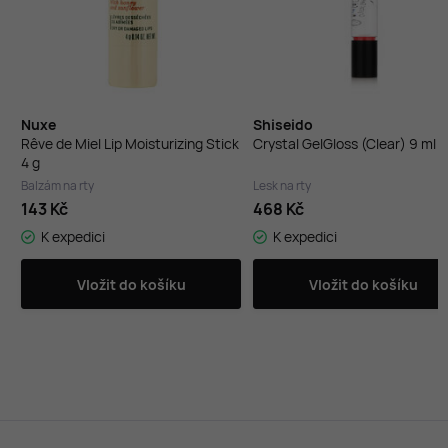
Nuxe
Shiseido
Rêve de Miel Lip Moisturizing Stick
Crystal GelGloss (Clear) 9 ml
4 g
Balzám na rty
Lesk na rty
143 Kč
468 Kč
K expedici
K expedici
Vložit do košíku
Vložit do košíku