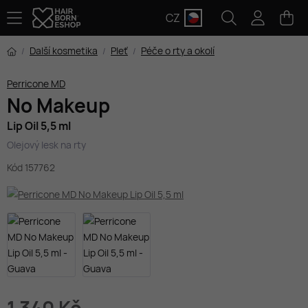
CZ
Další kosmetika
Pleť
Péče o rty a okolí
Perricone MD
No Makeup
Lip Oil 5,5 ml
Olejový lesk na rty
Kód 157762