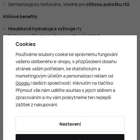
Dermatologicky testováno, vhodné pro
citlivou pokožku rtů
Klíčové benefity
Hloubkově hydratuje a vyživuje
rty
Podporuje
přirozenou barvu a zdravý vzhled
Zjemňuje a vyhlazuje
povrch rtů
Cookies
Chrání před
vysoušením a vnějšími vlivy
Používáme soubory cookie ke správnému fungování
Ideální pro
každodenní použití
s efektem „nahého líčení“
vašeho oblíbeného e-shopu, k přizpůsobení obsahu
stránek vašim potřebám, ke statistickým a
Použití
marketingovým účelům a personalizaci reklam od
Naneste přímo na
čisté rty
pomocí aplikátoru
Googlu
i dalších společností. Kliknutím na tlačítko
Lze používat samostatně nebo přes rtěnku pro
lesklý finiš
Přijmout vše nám udělíte souhlas s jejich sběrem a
Opakujte během dne dle potřeby pro
obnovení hydratace a
zpracováním a my vám poskytneme ten nejlepší
lesku
zážitek z nakupování.
Vhodné i jako
noční péče pro regeneraci rtů
Kombinujte s dalšími produkty řady
No Makeup
pro přirozený
Nastavení
vzhled