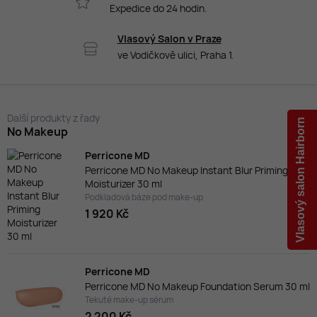
Expedice do 24 hodin.
Vlasový Salon v Praze
ve Vodičkově ulici, Praha 1.
Další produkty z řady
Vlasový salon Hairborn
No Makeup
Perricone MD
Perricone MD No Makeup Instant Blur Priming
Moisturizer 30 ml
Podkladová báze pod make-up
1 920 Kč
Perricone MD
Perricone MD No Makeup Foundation Serum 30 ml
Tekuté make-up sérum
2 200 Kč