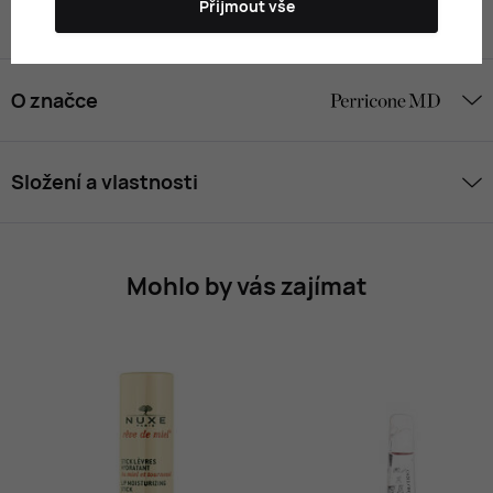
Přijmout vše
Hodnocení
O značce
Složení a vlastnosti
Mohlo by vás zajímat